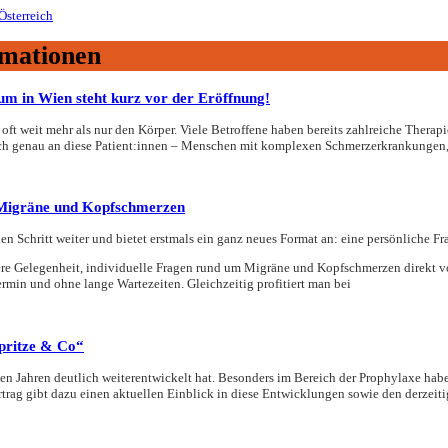
rmationen
m in Wien steht kurz vor der Eröffnung!
oft weit mehr als nur den Körper. Viele Betroffene haben bereits zahlreiche Thera
h genau an diese Patient:innen – Menschen mit komplexen Schmerzerkrankungen, di
 Migräne und Kopfschmerzen
 Schritt weiter und bietet erstmals ein ganz neues Format an: eine persönliche F
ere Gelegenheit, individuelle Fragen rund um Migräne und Kopfschmerzen direkt vo
rmin und ohne lange Wartezeiten. Gleichzeitig profitiert man bei
pritze & Co“
en Jahren deutlich weiterentwickelt hat. Besonders im Bereich der Prophylaxe habe
rag gibt dazu einen aktuellen Einblick in diese Entwicklungen sowie den derzeiti