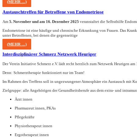
(MEHR …)
Austauschtreffen für Betroffene von Endometriose
Am
5. November und am 16. Dezember 2025
veranstaltet die Selbsthilfe Endome
Endometriose ist eine häufige und chronische Erkrankung von Frauen. Das Krankhe
unter Betroffenen, bei denen die gegenseitige
(MEHR …)
Interdisziplinärer Schmerz Netzwerk Heuriger
Der Verein Initiative Schmerz e.V. lädt recht herzlich zum Netzwerk Heurigen 
Denn: Schmerztherapie funktioniert nur im Team!
Im Rahmen des Treffens soll in ungezwungener Atmosphäre ein Austausch mit Koll
Zielgruppe: alle Angehörigen der Gesundheitsberufe aus dem extra- und intramur
Ärzt:innen
Pharmazeut:innen, PKAs
Pflegekräfte
Physiotherapeut:innen
Ergotherapeut:innen