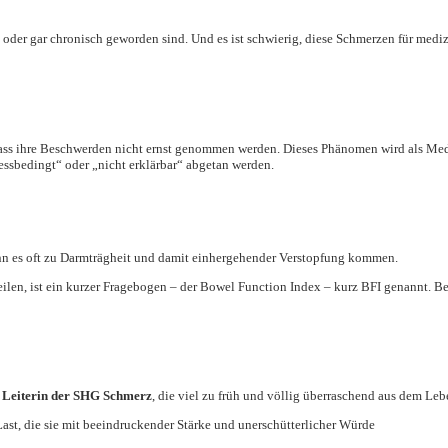
der gar chronisch geworden sind. Und es ist schwierig, diese Schmerzen für mediz
ss ihre Beschwerden nicht ernst genommen werden. Dieses Phänomen wird als Medic
ssbedingt“ oder „nicht erklärbar“ abgetan werden.
nn es oft zu Darmträgheit und damit einhergehender Verstopfung kommen.
ilen, ist ein kurzer Fragebogen – der Bowel Function Index – kurz BFI genannt. B
, Leiterin der SHG Schmerz
, die viel zu früh und völlig überraschend aus dem Leb
Last, die sie mit beeindruckender Stärke und unerschütterlicher Würde