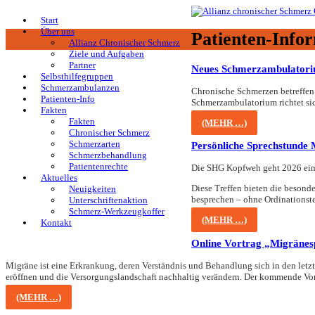
Start
Über uns
Patienten-Info
Allianz Chronischer Schmerz
Ziele und Aufgaben
Partner
Neues Schmerzambulatoriu
Selbsthilfegruppen
Schmerzambulanzen
Chronische Schmerzen betreffen 
Patienten-Info
Schmerzambulatorium richtet sic
Fakten
Fakten
(MEHR …)
Chronischer Schmerz
Schmerzarten
Persönliche Sprechstunde
Schmerzbehandlung
Patientenrechte
Die SHG Kopfweh geht 2026 einen
Aktuelles
Diese Treffen bieten die besond
Neuigkeiten
besprechen – ohne Ordinationste
Unterschriftenaktion
Schmerz-Werkzeugkoffer
(MEHR …)
Kontakt
Online Vortrag „Migränes
Migräne ist eine Erkrankung, deren Verständnis und Behandlung sich in den letzt
eröffnen und die Versorgungslandschaft nachhaltig verändern. Der kommende Vort
(MEHR …)