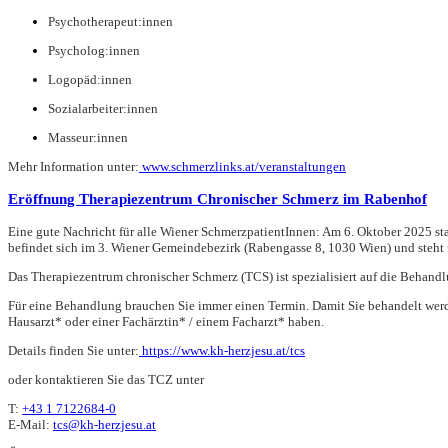
Psychotherapeut:innen
Psycholog:innen
Logopäd:innen
Sozialarbeiter:innen
Masseur:innen
Mehr Information unter:
www.schmerzlinks.at/veranstaltungen
Eröffnung Therapiezentrum Chronischer Schmerz im Rabenhof
Eine gute Nachricht für alle Wiener SchmerzpatientInnen: Am 6. Oktober
2025
st
befindet sich im 3. Wiener Gemeindebezirk (Rabengasse 8, 1030 Wien) und steht
Das Therapiezentrum chronischer Schmerz (TCS) ist spezialisiert auf die Behand
Für eine Behandlung brauchen Sie immer einen Termin. Damit Sie behandelt werd
Hausarzt* oder einer Fachärztin* / einem Facharzt* haben.
Details finden Sie unter:
https://www.kh-herzjesu.at/tcs
oder kontaktieren Sie das TCZ unter
T:
+43 1 7122684-0
E-Mail:
tcs@kh-herzjesu.at