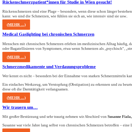
Rückenschmerzpatient*innen für Studie in Wien gesucht!
Rückenschmerzen sind eine Plage – besonders, wenn diese schon länger bestehen o
kann: wo sind die Schmerzen, wie fühlen sie sich an, wie intensiv sind sie usw..
(MEHR …)
Medical Gaslighting bei chronischen Schmerzen
Menschen mit chronischen Schmerzen erleben im medizinischen Alltag häufig, da
oder Bagatellisieren von Symptomen, etwa wenn Schmerzen als „psychisch“, „stre
(MEHR …)
Schmerzmedikamente und Verdauungsprobleme
Wer kennt es nicht – besonders bei der Einnahme von starken Schmerzmitteln ka
Ein einfaches Werkzeug, um Verstopfung (Obstipation) zu erkennen und zu beurte
diese oft die Darmtätigkeit verlangsamen.
(MEHR …)
Wir trauern um…
Mit großer Bestürzung und sehr traurig nehmen wir Abschied von
Susanne Fiala
Susanne war viele Jahre lang selbst von chronischen Schmerzen betroffen – eine 