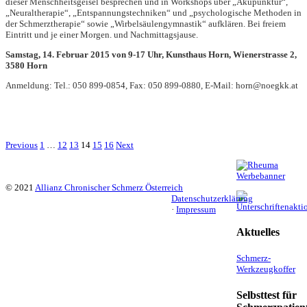
dieser Menschheitsgeisel besprechen und in Workshops über „Akupunktur“,
„Neuraltherapie“, „Entspannungstechniken“ und „psychologische Methoden in
der Schmerztherapie“ sowie „Wirbelsäulengymnastik“ aufklären. Bei freiem
Eintritt und je einer Morgen. und Nachmittagsjause.
Samstag, 14. Februar 2015 von 9-17 Uhr, Kunsthaus Horn, Wienerstrasse 2,
3580 Horn
Anmeldung: Tel.: 050 899-0854, Fax: 050 899-0880, E-Mail: horn@noegkk.at
Previous
1
…
12
13
14
15
16
Next
© 2021
Allianz Chronischer Schmerz Österreich
Datenschutzerklärung
·
Impressum
Aktuelles
Schmerz-
Werkzeugkoffer
Selbsttest für