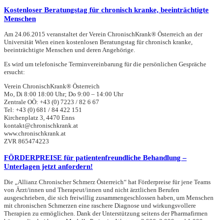
Kostenloser Beratungstag für chronisch kranke, beeinträchtigte
Menschen
Am 24.06.2015 veranstaltet der Verein ChronischKrank® Österreich an der
Universität Wien einen kostenlosen Beratungstag für chronisch kranke,
beeinträchtigte Menschen und deren Angehörige.
Es wird um telefonische Terminvereinbarung für die persönlichen Gespräche
ersucht:
Verein ChronischKrank® Österreich
Mo, Di 8:00 18:00 Uhr; Do 9:00 – 14:00 Uhr
Zentrale OÖ: +43 (0) 7223 / 82 6 67
Tel: +43 (0) 681 / 84 422 151
Kirchenplatz 3, 4470 Enns
kontakt@chronischkrank.at
www.chronischkrank.at
ZVR 865474223
FÖRDERPREISE für patientenfreundliche Behandlung –
Unterlagen jetzt anfordern!
Die „Allianz Chronischer Schmerz Österreich“ hat Förderpreise für jene Teams
von Ärzt/innen und Therapeut/innen und nicht ärztlichen Berufen
ausgeschrieben, die sich freiwillig zusammengeschlossen haben, um Menschen
mit chronischen Schmerzen eine raschere Diagnose und wirkungsvollere
Therapien zu ermöglichen. Dank der Unterstützung seitens der Pharmafirmen