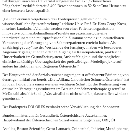
Salzburger Paracelsus Universität umgesetzte Projekt „Schmerzfreies
Pflegeheim“ verhilft derzeit 3.400 Bewohnerinnen in 52 SeneCura-Heimen zu
einer besseren Lebensqualität.
„Bei den erstmals vergebenen drei Förderpreisen geht es nicht um
wissenschaftliche Spitzenforschung“ erklärte Univ. Prof. Dr. Hans Georg Kress,
in seiner Laudatio: „Vielmehr werden von einer Patientenorganisation
innovative Schmerzbehandlungs-Projekte ausgezeichnet, die eine
interdisziplinäre und multiprofessionelle Zusammenarbeit zur unmittelbaren
Verbesserung der Versorgung von Schmerzpatienten erreicht haben. Als
unabhängige Jury“, so der Vorsitzende der Fachjury, „haben wir besonderes
Augenmerk gelegt auf den offenen Zugang für Kassenpatienten, praktische
Umsetzbarkeit im Gesundheitssystem, Ausbaufähigkeit und die möglichst
einfache zukünftige Übertragbarkeit der preiswürdigen Modellprojekte auf
andere Institutionen und Regionen Österreichs.”
Der Hauptverband der Sozialversicherungsträger ist offenbar zur Förderung von
derartigen Initiativen bereit. „Die „Allianz Chronischer Schmerz Österreich“ hat
mit dem Förderpreis einen weiteren wichtigen Schritt für die Realisierung von
optimalen Versorgungsstrukturen im Bereich der Schmerztherapie gesetzt“ so
McDonald abschließend. „Was wir alleine nicht schaffen, das schaffen wir dann
gemeinsam!“
Der Förderpreis DOLORES verdankt seine Verwirklichung den Sponsoren:
Bundesministerium für Gesundheit, Österreichische Ärztekammer,
Hauptverband der Österreichischen Sozialversicherungsträger, ORF, Ö1
Astellas, Boston Scientific, Gerot Lannach, Grünenthal, Indivior, Mundipharma,