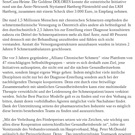
SeneCura-Heime. Die Goldene DOLORES konnte die oststeirische Initiative
rund um das Ärzte-Netzwerk Styriamed Hartberg-Fürstenfeld und das LKH
Hartberg, zusammen mit einem Scheck über 3.000 Euro, in Empfang nehmen.
Die rund 1,5 Millionen Menschen mit chronischen Schmerzen empfinden die
schmerzmedizinische Versorgung in Österreich alles andere als befriedigend. In
den durchschnittlich 2,5 Jahren bis zur Erstellung einer Diagnose konsultieren
nahezu ein Drittel der Schmerzpatienten mehr als fünf Ärzte, rund 40 Prozent
sind dennoch mit der Behandlung unzufrieden und fühlen sich nicht
verstanden. Anstatt die Versorgungsstrukturen auszubauen wurden in letzten 2
Jahren 9 Schmerzambulanzen geschlossen.
Die vor 3 Jahren gegründete „Allianz Chronischer Schmerz“ -eine Plattform von
47 einschlägigen Selbsthilfegruppen – setzte es sich deshalb zum Ziel, jene
Initiativen aufzuspüren, die nicht erst auf die nächste Gesundheitsreform
warten, sondern längst eigene Wege gehen: Indem möglichst viele ärztliche
Disziplinen nicht nur bei der Diagnose-Erstellung sondern auch bei der
nachfolgenden Therapie kooperieren. Denn erst durch eine freiwillige
Zusammenarbeit mit sämtlichen Gesundheitsberufen kann eine multimodale
Therapie verwirklicht und der Leidensweg der Schmerzpatient/innen verkürzt
werden. Solche Best Practice Modelle galt es zu finden und vor den Vorhang zu
bitten, damit deren vorbildhaftes Agieren möglichst viele Nachahmer findet.
Dank der Unterstützung seitens der pharmazeutischen Industrie war es möglich
diese bereits bestehenden Teams zu finden und auszuzeichnen.
„Mit der Verleihung des Förderpreises setzen wir ein Zeichen, wie wichtig uns
allen diese Kooperation unterschiedlicher Gesundheitsberufe ist“, lobte der
Vorsitzende des Verbandsvorstands im Hauptverband, Mag. Peter McDonald
anlässlich der Preisverleihung. Denn: „Das interdisziplinäre Teamwork gewinnt