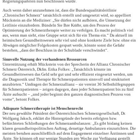
Regierungsparteien nun beschlossen wurde.
Auch wenn daher anzunehmen ist, dass die Bundesqualitätsleitlinie
„Chronischer Schmerz“ tatsächlich erstellt und umgesetzt wird, so appelliert
Mückstein an die Mediziner: „Sie dürfen nicht aufhören, die Umsetzung der
Leitlinie einzufordern. Bündeln Sie Ihre Kräfte, um den Prozess der
Optimierung der Schmerztherapie weiter zu verfolgen. Es macht politisch viel
aus, wenn man sieht, eine Gruppe setzt sich für ein Thema ein.“ Da aktuell im
heimischen Gesundheitswesen sehr viel und ohne konkrete Ziele bzw. ohne ein
Abwägen möglicher Folgekosten gespart werde, könnte sonst die Gefahr
bestehen, „dass der Beschluss in der Schublade verschwindet“.
Sinnvolle Nutzung der vorhandenen Ressourcen
Unterstützung erhält Mückstein von der Sprecherin der Allianz Chronischer
Schmerz Österreich, Dkfm. Erika Folkes: „Tatsächlich könnte im
Gesundheitswesen das Geld sehr gut und sehr effizient eingesetzt werden, um
die Diagnostik und Therapie für Schmerzpatienten sinnvoll und strukturiert
anzubieten.“ Umfragen der Schmerzallianz – sie vereint 36 Selbsthilfegruppen
für Schmerzpatienten – zeigen dagegen, dass jeder Schmerzpatient bis zu fünf
Ärzte aufsucht – „und jeder beginnt den ganzen diagnostischen Prozess von
vorne“, betont Folkes.
Adäquate Schmerztherapie ist Menschenrecht
Der neu gewählte Präsident der Österreichischen Schmerzgesellschaft, Dr.
Wolfgang Jaksch, erklärt die Hintergründe der bereits erfolgten bzw.
befürchteten Schließungen der Schmerzambulanzen: „Es gibt bislang keinen
klaren gesundheitspolitischen Auftrag, derartige Ambulanzen einzurichten. Die
meisten beruhen ausschließlich auf dem Engagement einzelner Ärztinnen und
Ärzte. Sie können oft nur wenige Stunden pro Woche zur Verfügung gestellt