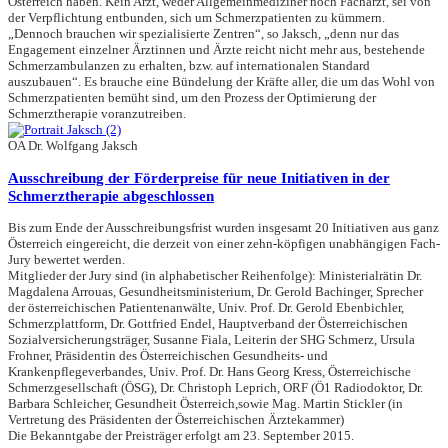
Österreich haben. Kein Arzt, weder Allgemeinmediziner noch Facharzt, sei von
der Verpflichtung entbunden, sich um Schmerzpatienten zu kümmern.
„Dennoch brauchen wir spezialisierte Zentren“, so Jaksch, „denn nur das
Engagement einzelner Ärztinnen und Ärzte reicht nicht mehr aus, bestehende
Schmerzambulanzen zu erhalten, bzw. auf internationalen Standard
auszubauen“. Es brauche eine Bündelung der Kräfte aller, die um das Wohl von
Schmerzpatienten bemüht sind, um den Prozess der Optimierung der
Schmerztherapie voranzutreiben.
OA Dr. Wolfgang Jaksch
Ausschreibung der Förderpreise für neue Initiativen in der
Schmerztherapie abgeschlossen
Bis zum Ende der Ausschreibungsfrist wurden insgesamt 20 Initiativen aus ganz
Österreich eingereicht, die derzeit von einer zehn-köpfigen unabhängigen Fach-
Jury bewertet werden.
Mitglieder der Jury sind (in alphabetischer Reihenfolge): Ministerialrätin Dr.
Magdalena Arrouas, Gesundheitsministerium, Dr. Gerold Bachinger, Sprecher
der österreichischen Patientenanwälte, Univ. Prof. Dr. Gerold Ebenbichler,
Schmerzplattform, Dr. Gottfried Endel, Hauptverband der Österreichischen
Sozialversicherungsträger, Susanne Fiala, Leiterin der SHG Schmerz, Ursula
Frohner, Präsidentin des Österreichischen Gesundheits- und
Krankenpflegeverbandes, Univ. Prof. Dr. Hans Georg Kress, Österreichische
Schmerzgesellschaft (ÖSG), Dr. Christoph Leprich, ORF (Ö1 Radiodoktor, Dr.
Barbara Schleicher, Gesundheit Österreich,sowie Mag. Martin Stickler (in
Vertretung des Präsidenten der Österreichischen Ärztekammer)
Die Bekanntgabe der Preisträger erfolgt am 23. September 2015.