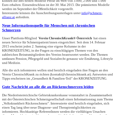
können die drei besten Modelle Preise im Wert von 3.000, 2.000 und 1.000
Euro erhalten. Einsendeschluss ist der 30. Mai 2015. Die prämiierten Modelle
werden im September der Öffentlichkeit vorgestellt.
Interessierte können die Ausschreibungsunterlagen unter
info@schmerz-
allianz.at
anfordern.
Neue Informationsquelle für Menschen mit chronischen
Schmerzen
Unser Plattform-Mitglied
Verein ChronischKrank® Österreich
hat einen
neuen Service für Schmerzpatient/innen eingerichtet: Seit dem 14. Februar
2015 erscheint jeden 2. Samstag eine eigene Kolumne in der
KRONENZEITUNG, in der Fragen zu einschlägigen Themen von den
zahlreichen Beiratsmitgliedern des Vereins beantwortet werden. Die Themen
umfassen Pension, Pflegegeld und Sozialrecht genauso wie Ernährung, Lifestyle
und Medizin.
Alle die sich informieren wollen sind herzlich eingeladen ihre Fragen an den
Verein ChronischKrank zu richten (kontakt@chronischkrank.at). Antworten und
Tipps erscheinen im „Gesundheit & Familien-Teil“ der KRONENZEITUNG.
Gute Nachricht an alle die an Rückenschmerzen leiden
Die Niederösterreichische Gebietskrankenkasse veranstaltet in Zusammenarbeit
mit der Österreichischen Schmerzgesellschaft einen Informationstag zum Thema
„Volkskrankheit Rückenschmerz“. Interessierte sind herzlich eingeladen, sich
einen Tag lang über neue Diagnose- und Therapiemöglichkeiten zu
informieren. Hochkarätige ReferentInnen werden die vielfältigen Ursachen