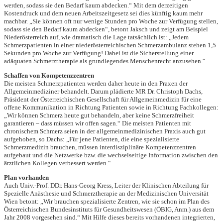
werden, sodass sie den Bedarf kaum abdecken.“ Mit dem derzeitigen
Kostendruck und dem neuen Arbeitszeitgesetz sei dies künftig kaum mehr
machbar. „Sie können oft nur wenige Stunden pro Woche zur Verfügung stellen,
sodass sie den Bedarf kaum abdecken“, betont Jaksch und zeigt am Beispiel
Niederösterreich auf, wie dramatisch die Lage tatsächlich ist: „Jedem
Schmerzpatienten in einer niederösterreichischen Schmerzambulanz stehen 1,5
Sekunden pro Woche zur Verfügung! Dabei ist die Sicherstellung einer
adäquaten Schmerztherapie als grundlegendes Menschenrecht anzusehen.“
Schaffen von Kompetenzzentren
Die meisten Schmerzpatienten werden daher heute in den Praxen der
Allgemeinmediziner behandelt. Darum plädierte MR Dr. Christoph Dachs,
Präsident der Österreichischen Gesellschaft für Allgemeinmedizin für eine
offene Kommunikation in Richtung Patienten sowie in Richtung Fachkollegen:
„Wir können Schmerz heute gut behandeln, aber keine Schmerzfreiheit
garantieren – dass müssen wir offen sagen.“ Die meisten Patienten mit
chronischem Schmerz seien in der allgemeinmedizinischen Praxis auch gut
aufgehoben, so Dachs: „Für jene Patienten, die eine spezialisierte
Schmerzmedizin brauchen, müssen interdisziplinäre Kompetenzzentren
aufgebaut und die Netzwerke bzw. die wechselseitige Information zwischen den
ärztlichen Kollegen verbessert werden.“
Plan vorhanden
Auch Univ.-Prof. DDr. Hans-Georg Kress, Leiter der Klinischen Abteilung für
Spezielle Anästhesie und Schmerztherapie an der Medizinischen Universität
Wien betont: „Wir brauchen spezialisierte Zentren, wie sie schon im Plan des
Österreichischen Bundesinstituts für Gesundheitswesen (ÖBIG, Anm.) aus dem
Jahr 2008 vorgesehen sind.“ Mit Hilfe dieses bereits vorhandenen integrierten,