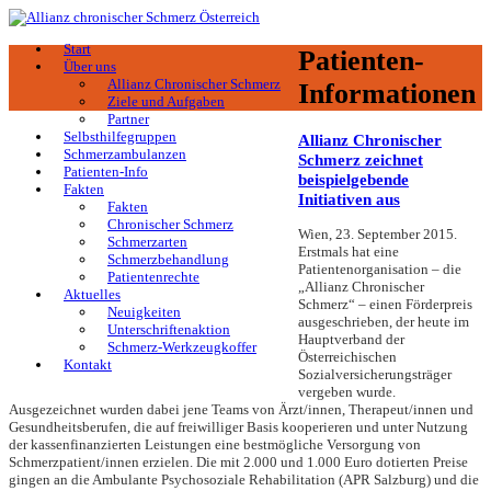
Start
Patienten-
Über uns
Allianz Chronischer Schmerz
Informationen
Ziele und Aufgaben
Partner
Selbsthilfegruppen
Allianz Chronischer
Schmerzambulanzen
Schmerz zeichnet
Patienten-Info
beispielgebende
Fakten
Initiativen aus
Fakten
Chronischer Schmerz
Wien, 23. September 2015.
Schmerzarten
Erstmals hat eine
Schmerzbehandlung
Patientenorganisation – die
Patientenrechte
„Allianz Chronischer
Aktuelles
Schmerz“ – einen Förderpreis
Neuigkeiten
ausgeschrieben, der heute im
Unterschriftenaktion
Hauptverband der
Schmerz-Werkzeugkoffer
Österreichischen
Kontakt
Sozialversicherungsträger
vergeben wurde.
Ausgezeichnet wurden dabei jene Teams von Ärzt/innen, Therapeut/innen und
Gesundheitsberufen, die auf freiwilliger Basis kooperieren und unter Nutzung
der kassenfinanzierten Leistungen eine bestmögliche Versorgung von
Schmerzpatient/innen erzielen. Die mit 2.000 und 1.000 Euro dotierten Preise
gingen an die Ambulante Psychosoziale Rehabilitation (APR Salzburg) und die