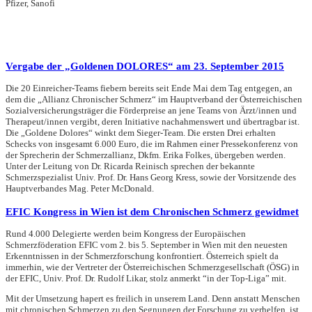
Pfizer, Sanofi
Vergabe der „Goldenen DOLORES“ am 23. September 2015
Die 20 Einreicher-Teams fiebern bereits seit Ende Mai dem Tag entgegen, an
dem die „Allianz Chronischer Schmerz“ im Hauptverband der Österreichischen
Sozialversicherungsträger die Förderpreise an jene Teams von Ärzt/innen und
Therapeut/innen vergibt, deren Initiative nachahmenswert und übertragbar ist.
Die „Goldene Dolores“ winkt dem Sieger-Team. Die ersten Drei erhalten
Schecks von insgesamt 6.000 Euro, die im Rahmen einer Pressekonferenz von
der Sprecherin der Schmerzallianz, Dkfm. Erika Folkes, übergeben werden.
Unter der Leitung von Dr. Ricarda Reinisch sprechen der bekannte
Schmerzspezialist Univ. Prof. Dr. Hans Georg Kress, sowie der Vorsitzende des
Hauptverbandes Mag. Peter McDonald.
EFIC Kongress in Wien ist dem Chronischen Schmerz gewidmet
Rund 4.000 Delegierte werden beim Kongress der Europäischen
Schmerzföderation EFIC vom 2. bis 5. September in Wien mit den neuesten
Erkenntnissen in der Schmerzforschung konfrontiert. Österreich spielt da
immerhin, wie der Vertreter der Österreichischen Schmerzgesellschaft (ÖSG) in
der EFIC, Univ. Prof. Dr. Rudolf Likar, stolz anmerkt “in der Top-Liga” mit.
Mit der Umsetzung hapert es freilich in unserem Land. Denn anstatt Menschen
mit chronischen Schmerzen zu den Segnungen der Forschung zu verhelfen, ist