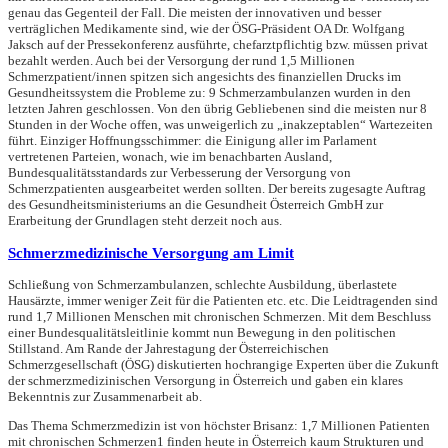
genau das Gegenteil der Fall. Die meisten der innovativen und besser
verträglichen Medikamente sind, wie der ÖSG-Präsident OA Dr. Wolfgang
Jaksch auf der Pressekonferenz ausführte, chefarztpflichtig bzw. müssen privat
bezahlt werden. Auch bei der Versorgung der rund 1,5 Millionen
Schmerzpatient/innen spitzen sich angesichts des finanziellen Drucks im
Gesundheitssystem die Probleme zu: 9 Schmerzambulanzen wurden in den
letzten Jahren geschlossen. Von den übrig Gebliebenen sind die meisten nur 8
Stunden in der Woche offen, was unweigerlich zu „inakzeptablen“ Wartezeiten
führt. Einziger Hoffnungsschimmer: die Einigung aller im Parlament
vertretenen Parteien, wonach, wie im benachbarten Ausland,
Bundesqualitätsstandards zur Verbesserung der Versorgung von
Schmerzpatienten ausgearbeitet werden sollten. Der bereits zugesagte Auftrag
des Gesundheitsministeriums an die Gesundheit Österreich GmbH zur
Erarbeitung der Grundlagen steht derzeit noch aus.
Schmerzmedizinische Versorgung am Limit
Schließung von Schmerzambulanzen, schlechte Ausbildung, überlastete
Hausärzte, immer weniger Zeit für die Patienten etc. etc. Die Leidtragenden sind
rund 1,7 Millionen Menschen mit chronischen Schmerzen. Mit dem Beschluss
einer Bundesqualitätsleitlinie kommt nun Bewegung in den politischen
Stillstand. Am Rande der Jahrestagung der Österreichischen
Schmerzgesellschaft (ÖSG) diskutierten hochrangige Experten über die Zukunft
der schmerzmedizinischen Versorgung in Österreich und gaben ein klares
Bekenntnis zur Zusammenarbeit ab.
Das Thema Schmerzmedizin ist von höchster Brisanz: 1,7 Millionen Patienten
mit chronischen Schmerzen1 finden heute in Österreich kaum Strukturen und