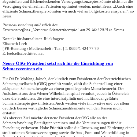
abgestuften und flächendeckenden Versorgungskonzeptes könnte nicht nur die
Versorgung der einzelnen Patienten optimiert werden, meint Kress. „Durch eine
effiziente Schmerztherapie könnten wir auch viel an Folgekosten einsparen“, so
Kress.
Presseaussendung anlässlich des
Expertentreffens „Vernetzte Schmerztherapie“ am 29. Mai 2015 in Krems
Kontakt für Journalisten-Rückfragen:
Elisabeth Leeb
[ PR-Beratung › Medienarbeit › Text ] T: 0699/1 424 77 79
E: leeb.elisabeth@aon.at
Neuer ÖSG Präsident setzt sich für die Einrichtung von
Schmerzzentren ein
Für OA Dr. Wolfang Jaksch, der kürzlich zum Präsidenten der Österreichischen
Schmerzgesellschaft (ÖSG) gewählt wurde, zählt die Sicherstellung einer
adäquaten Schmerztherapie zu einem grundlegenden Menschenrecht. Der
Anästhesist aus dem Wiener Wilhelminenspital vermisst jedoch in Österreich
dazu die Strukturen, die eine interdisziplinär und multimodal geführte
Schmerztherapie gewährleisten. Auch werden viele innovative und vor allem
deutlich besser verträgliche Schmerzmedikamente von den Kassen nicht
erstattet.
Als oberstes Ziel möchte der neue Präsident der ÖSG alle an der
Schmerzforschung Beteiligten vereinen und die Voraussetzungen für die
Forschung verbessern. Hohe Priorität sollte die Umsetzung und Förderung einer
strukturierten Schmerzversorgung sowie die Aus-, Fort- und Weiterbildung in