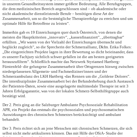
in unserem Gesundheitssystem immer größere Bedeutung. Alle Berufsgruppen,
die dem medizinischen Bereich angeschlossen sind – ob akademische oder
nicht akademische dienstleistende Berufe – benötigen diese Art der
Zusammenarbeit, um so die bestmögliche Therapieerfolge zu erreichen und um
optimale Hilfe für Betroffene zu leisten“.
Immerhin gab es 19 Einreichungen quer durch Österreich, von denen die
meisten die Hauptkriterien „innovativ“, „kassenfinanziert“, „übertragbar“
erfüllten. „Wir waren von der Vielzahl der Einreichungen überrascht und
beglückt zugleich“, so die Sprecherin der Schmerzallianz, Dkfm. Erika Folkes:
„Die eingereichten Projekte lagen in ihrer Bewertung so dicht beieinander, dass
es unserer Fachjury sichtlich schwer gefallen ist die am besten geeigneten
herauszufiltern“. Schließlich machte das Netzwerk Styriamed Hartberg-
Fürstenfeld- die gelungene Zusammenarbeit über Ortsgrenzen hinweg zwischen
niedergelassenen Allgemein- und Fachmediziner/innen und der
Schmerzambulanz des LKH Hartberg -das Rennen um die „Goldene Dolores“.
Die interdisziplinäre Zusammenarbeit bei der Befunderhebung durch Austausch
der Patienten-Daten, sowie eine ausgelagerte multimodale Therapie ist seit 3
Jahren Erfolgsgarantie, was von der lokalen Schmerz-Selbsthilfegruppe auch
bestätigt wird.
Der 2. Preis ging an die Salzburger Ambulante Psychosoziale Rehabilitation
APR, ein Projekt das erstmals die psychosozialen und psychosomatischen
Auswirkungen des chronischen Schmerzes berücksichtigt und ambulant
behandelt.
Der 3. Preis richtet sich an jene Menschen mit chronischen Schmerzen, die sich
selbst nicht mehr artikulieren können. Das mit Hilfe der OSiA- Studie der