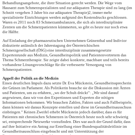
Behandlungsangebote, die ihrer Situation gerecht werden. Die Wege vom
Hausarzt zum Schmerzspezialisten und zur adäquaten Therapie sind zu lang (im
Schnitt vergehen 3 Jahre bis zur adäquaten Therapie)2, immer mehr
spezialisierte Einrichtungen werden aufgrund des Kostendrucks geschlossen.
Waren es 2011 noch 83 Schmerzambulanzen, die sich als interdisziplinäre
Zentren um die Schmerzpatienten kümmerten, so gibt es heute nur noch etwa
die Hälfte.
Auf Einladung der pharmazeutischen Unternehmen Grünenthal und Indivior
diskutierte anlässlich der Jahrestagung der Österreichischen
Schmerzgesellschaft (ÖSG) eine interdisziplinär zusammengesetzte
Expertenrunde aus Medizin, Gesundheitspolitik und Patientenvertretern das
Thema Schmerztherapie. Sie zeigte dabei konkrete, machbare und teils bereits
vorhandene Lösungsvorschläge für die verbesserte Versorgung von
Schmerzpatienten.
Appell der Politik an die Medizin
Einen deutlichen Impuls dazu setzte Dr. Eva Mückstein, Gesundheitssprecherin
der Grünen im Parlament. Als Politikerin brauche sie die Diskussion mit Ärzten
und Patienten, um zu erfahren, „wo der Schuh drückt“: „Wir sind darauf
angewiesen, dass wir von den Expertinnen und Experten die nötigen
Informationen bekommen. Wir brauchen Zahlen, Fakten und auch Fallbeispiele,
dann können wir daraus Konzepte erstellen und diese im Gesundheitsausschuss
einbringen.“ Keinen Zweifel erhebt Mückstein jedoch darüber, dass es für
Patienten mit chronischen Schmerzen in Österreich heute noch sehr schwierig
sei, entsprechende Netzwerke vorzufinden. Dies war auch der Grund dafür, dass
auf ihre Initiative ein Antrag zur Erstellung einer Bundesqualitätsleitlinie im
Gesundheitsausschluss eingebracht und mit Unterstützung der