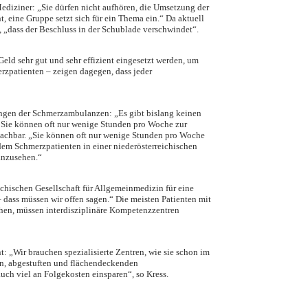
Mediziner: „Sie dürfen nicht aufhören, die Umsetzung der
, eine Gruppe setzt sich für ein Thema ein.“ Da aktuell
 „dass der Beschluss in der Schublade verschwindet“.
eld sehr gut und sehr effizient eingesetzt werden, um
erzpatienten – zeigen dagegen, dass jeder
eßungen der Schmerzambulanzen: „Es gibt bislang keinen
. Sie können oft nur wenige Stunden pro Woche zur
machbar. „Sie können oft nur wenige Stunden pro Woche
edem Schmerzpatienten in einer niederösterreichischen
anzusehen.“
chischen Gesellschaft für Allgemeinmedizin für eine
dass müssen wir offen sagen.“ Die meisten Patienten mit
chen, müssen interdisziplinäre Kompetenzzentren
: „Wir brauchen spezialisierte Zentren, wie sie schon im
en, abgestuften und flächendeckenden
uch viel an Folgekosten einsparen“, so Kress.