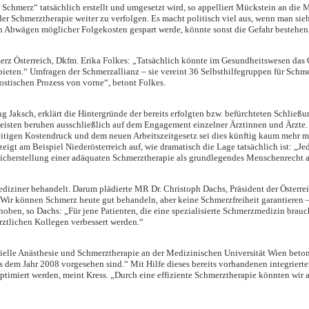
Schmerz“ tatsächlich erstellt und umgesetzt wird, so appelliert Mückstein an die 
er Schmerztherapie weiter zu verfolgen. Es macht politisch viel aus, wenn man sieht
 Abwägen möglicher Folgekosten gespart werde, könnte sonst die Gefahr bestehen,
rz Österreich, Dkfm. Erika Folkes: „Tatsächlich könnte im Gesundheitswesen das G
bieten.“ Umfragen der Schmerzallianz – sie vereint 36 Selbsthilfegruppen für Schm
ostischen Prozess von vorne“, betont Folkes.
ng Jaksch, erklärt die Hintergründe der bereits erfolgten bzw. befürchteten Schli
meisten beruhen ausschließlich auf dem Engagement einzelner Ärztinnen und Ärzte
eitigen Kostendruck und dem neuen Arbeitszeitgesetz sei dies künftig kaum mehr 
eigt am Beispiel Niederösterreich auf, wie dramatisch die Lage tatsächlich ist: „J
icherstellung einer adäquaten Schmerztherapie als grundlegendes Menschenrecht 
iziner behandelt. Darum plädierte MR Dr. Christoph Dachs, Präsident der Österrei
r können Schmerz heute gut behandeln, aber keine Schmerzfreiheit garantieren – 
oben, so Dachs: „Für jene Patienten, die eine spezialisierte Schmerzmedizin brau
rztlichen Kollegen verbessert werden.“
ielle Anästhesie und Schmerztherapie an der Medizinischen Universität Wien betont
s dem Jahr 2008 vorgesehen sind.“ Mit Hilfe dieses bereits vorhandenen integriert
timiert werden, meint Kress. „Durch eine effiziente Schmerztherapie könnten wir a