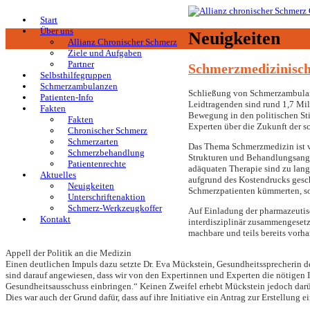
Start
Über uns
Neuigkeiten
Allianz Chronischer Schmerz
Ziele und Aufgaben
Partner
Schmerzmedizinisch
Selbsthilfegruppen
Schmerzambulanzen
Schließung von Schmerzambulanze
Patienten-Info
Leidtragenden sind rund 1,7 Mi
Fakten
Bewegung in den politischen Sti
Fakten
Experten über die Zukunft der s
Chronischer Schmerz
Schmerzarten
Das Thema Schmerzmedizin ist v
Schmerzbehandlung
Strukturen und Behandlungsange
Patientenrechte
adäquaten Therapie sind zu lang
Aktuelles
aufgrund des Kostendrucks gesch
Neuigkeiten
Schmerzpatienten kümmerten, so 
Unterschriftenaktion
Schmerz-Werkzeugkoffer
Auf Einladung der pharmazeutisc
Kontakt
interdisziplinär zusammengesetz
machbare und teils bereits vorh
Appell der Politik an die Medizin
Einen deutlichen Impuls dazu setzte Dr. Eva Mückstein, Gesundheitssprecherin de
sind darauf angewiesen, dass wir von den Expertinnen und Experten die nötigen
Gesundheitsausschuss einbringen.“ Keinen Zweifel erhebt Mückstein jedoch darübe
Dies war auch der Grund dafür, dass auf ihre Initiative ein Antrag zur Erstellun