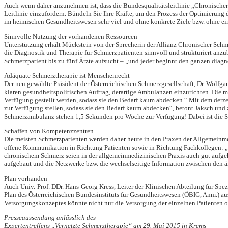
Auch wenn daher anzunehmen ist, dass die Bundesqualitätsleitlinie „Chronischer 
Leitlinie einzufordern. Bündeln Sie Ihre Kräfte, um den Prozess der Optimierung d
im heimischen Gesundheitswesen sehr viel und ohne konkrete Ziele bzw. ohne ein
Sinnvolle Nutzung der vorhandenen Ressourcen
Unterstützung erhält Mückstein von der Sprecherin der Allianz Chronischer Schme
die Diagnostik und Therapie für Schmerzpatienten sinnvoll und strukturiert anzu
Schmerzpatient bis zu fünf Ärzte aufsucht – „und jeder beginnt den ganzen diagn
Adäquate Schmerztherapie ist Menschenrecht
Der neu gewählte Präsident der Österreichischen Schmerzgesellschaft, Dr. Wolfga
klaren gesundheitspolitischen Auftrag, derartige Ambulanzen einzurichten. Die 
Verfügung gestellt werden, sodass sie den Bedarf kaum abdecken.“ Mit dem derz
zur Verfügung stellen, sodass sie den Bedarf kaum abdecken“, betont Jaksch und z
Schmerzambulanz stehen 1,5 Sekunden pro Woche zur Verfügung! Dabei ist die S
Schaffen von Kompetenzzentren
Die meisten Schmerzpatienten werden daher heute in den Praxen der Allgemeinmed
offene Kommunikation in Richtung Patienten sowie in Richtung Fachkollegen: „Wi
chronischem Schmerz seien in der allgemeinmedizinischen Praxis auch gut aufgeh
aufgebaut und die Netzwerke bzw. die wechselseitige Information zwischen den ä
Plan vorhanden
Auch Univ.-Prof. DDr. Hans-Georg Kress, Leiter der Klinischen Abteilung für Spez
Plan des Österreichischen Bundesinstituts für Gesundheitswesen (ÖBIG, Anm.) au
Versorgungskonzeptes könnte nicht nur die Versorgung der einzelnen Patienten op
Presseaussendung anlässlich des
Expertentreffens „Vernetzte Schmerztherapie“ am 29. Mai 2015 in Krems