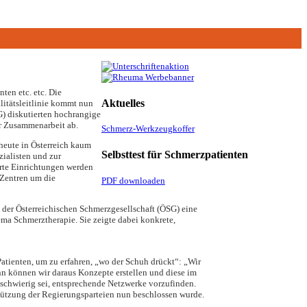
ten etc. etc. Die
Aktuelles
itätsleitlinie kommt nun
G) diskutierten hochrangige
ur Zusammenarbeit ab.
Schmerz-Werkzeugkoffer
heute in Österreich kaum
Selbsttest für Schmerzpatienten
ialisten und zur
erte Einrichtungen werden
 Zentren um die
PDF downloaden
 der Österreichischen Schmerzgesellschaft (ÖSG) eine
ma Schmerztherapie. Sie zeigte dabei konkrete,
Patienten, um zu erfahren, „wo der Schuh drückt“: „Wir
n können wir daraus Konzepte erstellen und diese im
 schwierig sei, entsprechende Netzwerke vorzufinden.
rstützung der Regierungsparteien nun beschlossen wurde.