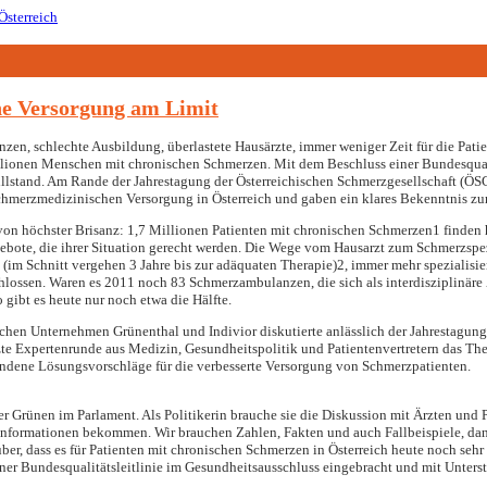
e Versorgung am Limit
n, schlechte Ausbildung, überlastete Hausärzte, immer weniger Zeit für die Patien
llionen Menschen mit chronischen Schmerzen. Mit dem Beschluss einer Bundesqual
llstand. Am Rande der Jahrestagung der Österreichischen Schmerzgesellschaft (ÖS
chmerzmedizinischen Versorgung in Österreich und gaben ein klares Bekenntnis z
on höchster Brisanz: 1,7 Millionen Patienten mit chronischen Schmerzen1 finden 
bote, die ihrer Situation gerecht werden. Die Wege vom Hausarzt zum Schmerzspez
 (im Schnitt vergehen 3 Jahre bis zur adäquaten Therapie)2, immer mehr spezialisi
lossen. Waren es 2011 noch 83 Schmerzambulanzen, die sich als interdisziplinäre
gibt es heute nur noch etwa die Hälfte.
hen Unternehmen Grünenthal und Indivior diskutierte anlässlich der Jahrestagung
te Expertenrunde aus Medizin, Gesundheitspolitik und Patientenvertretern das The
andene Lösungsvorschläge für die verbesserte Versorgung von Schmerzpatienten.
r Grünen im Parlament. Als Politikerin brauche sie die Diskussion mit Ärzten und 
 Informationen bekommen. Wir brauchen Zahlen, Fakten und auch Fallbeispiele, dan
r, dass es für Patienten mit chronischen Schmerzen in Österreich heute noch sehr
g einer Bundesqualitätsleitlinie im Gesundheitsausschluss eingebracht und mit Unte