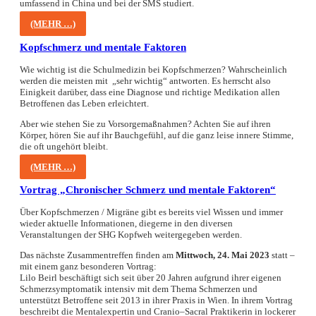
umfassend in China und bei der SMS studiert.
(MEHR …)
Kopfschmerz und mentale Faktoren
Wie wichtig ist die Schulmedizin bei Kopfschmerzen? Wahrscheinlich
werden die meisten mit „sehr wichtig“ antworten. Es herrscht also
Einigkeit darüber, dass eine Diagnose und richtige Medikation allen
Betroffenen das Leben erleichtert.
Aber wie stehen Sie zu Vorsorgemaßnahmen? Achten Sie auf ihren
Körper, hören Sie auf ihr Bauchgefühl, auf die ganz leise innere Stimme,
die oft ungehört bleibt.
(MEHR …)
Vortrag „Chronischer Schmerz und mentale Faktoren“
Über Kopfschmerzen / Migräne gibt es bereits viel Wissen und immer
wieder aktuelle Informationen, diegerne in den diversen
Veranstaltungen der SHG Kopfweh weitergegeben werden.
Das nächste Zusammentreffen finden am
Mittwoch, 24. Mai 2023
statt –
mit einem ganz besonderen Vortrag:
Lilo Beirl besch
äftigt sich seit über 20 Jahren aufgrund ihrer eigenen
Schmerzsymptomatik
intensi
v mit dem Thema Schmerzen und
unterstützt Betroffene seit 2013 in ihrer Praxis in Wien.
In ihrem Vortrag
beschreibt die M
e
ntalexpertin
und Cranio
–
Sacral P
raktikerin
in
lockerer