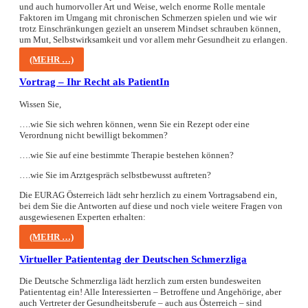
und auch
hu
m
orvoller Art und Weise, welch
enorme Rolle mentale
Faktoren im Umgang mit ch
r
onischen
Schmerzen spielen und wie wir
trotz Einschränkungen gezielt an unserem Mindset schrau
ben
können,
um Mut, Selbstwirksamkeit und vor allem mehr
G
esun
dheit zu erlangen
.
(MEHR …)
Vortrag – Ihr Recht als PatientIn
Wissen Sie,
….wie Sie sich wehren können, wenn Sie ein Rezept oder eine
Verordnung nicht bewilligt bekommen?
….wie Sie auf eine bestimmte Therapie bestehen können?
….wie Sie im Arztgespräch selbstbewusst auftreten?
Die EURAG Österreich lädt sehr herzlich zu einem Vortragsabend ein,
bei dem Sie die Antworten auf diese und noch viele weitere Fragen von
ausgewiesenen Experten erhalten:
(MEHR …)
Virtueller Patiententag der Deutschen Schmerzliga
Die Deutsche Schmerzliga lädt herzlich zum ersten bundesweiten
Patiententag ein! Alle Interessierten – Betroffene und Angehörige, aber
auch Vertreter der Gesundheitsberufe – auch aus Österreich – sind