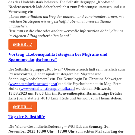
das des Umfelds stark belasten. Die Selbsthilfegruppe „Kopfweh“
Niederösterreich lädt daher herzlichst zum Erfahrungsaustausch und zur
Vernetzung ein.
„Lasst uns teilhaben am Weg der anderen und voneinander lernen, mit
welchen Strategien wir es geschafft haben, mit unserem Thema
umzugehen.
Bestimmt ist die eine oder andere wertvolle Information dabei, die uns
im eigenen Alltag weiterhelfen kann!“
(MEHR …)
Vortrag „Lebensqualität steigern bei Migräne und
Spannungskopfschmerz“
Die Selbsthilfegruppe „Kopfweh“ Oberösterreich lädt sehr herzlich zum
Präsenzvortrag „Lebensqualität steigern bei Migräne und
Spannungskopfschmerz“ ein. Die Neurologin Dr. Christine Schweiger
(
www.neurologie-schweiger.at
) und die Psychotherapeutin Mag. Petra
Hulka (
www.verhaltenstherapie-hulka.at
) werden am
Mittwoch,
13.03.2023 um 18.00 Uhr im Konventhospital Barmherzige Brüder
Linz
(Seilerstätte 2, 4010 Linz) Rede und Antwort zum Thema stehen.
(MEHR …)
Tag der Selbsthilfe
Die Wiener Gesundheitsförderung – WiG lädt am
Sonntag, 26.
November 2023 10:00 Uhr – 17:00 Uhr
zum achten Mal zum
Tag der