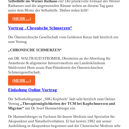
Selbsthilfe ins Wiener Rathaus
ein! Der prunkvolle Festsaal des Wiener
Rathauses und die angrenzenden Räume stehen an diesem Tag ganz
unter dem Motto der Selbsthilfe: Drüber reden hilft!
(MEHR …)
Vortrag „Chronische Schmerzen“
Die Österreichische Gesellschaft vom Goldenen Kreuz lädt herzlich ein
zum Vortrag
„CHRONISCHE SCHMERZEN“
mit DR. WALTRAUD STROMER, Oberärztin an der Abteilung für
Anästhesie & allgemeine Intensivmedizin am Landesklinikum
Waldviertel Horn sowie Past-Präsidentin der Österreichischen
Schmerzgesellschaft,
(MEHR …)
Einladung Online Vortrag
Die Selbsthilfegruppe „SHG Kopfweh“ lädt sehr herzlich zum Online
Vortrag
„Therapiemöglichkeiten der TCM bei Kopfschmerzen und
Migräne“
mit Dr. Josef Hummelsberger ein.
Dr. Hummelsberger ist Facharzt für Innere Medizin und Spezialist für
Akupunktur und Naturheilverfahren. Er hat bereits 1982 mit seiner
Ausbildung in Akupunktur begonnen und die Chinesische Medizin sehr