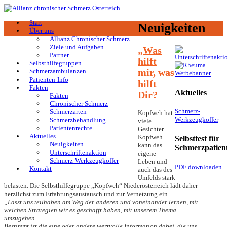
Start
Neuigkeiten
Über uns
Allianz Chronischer Schmerz
Ziele und Aufgaben
„Was
Partner
hilft
Selbsthilfegruppen
mir, was
Schmerzambulanzen
Patienten-Info
hilft
Fakten
Aktuelles
Dir?
Fakten
Chronischer Schmerz
Schmerz-
Schmerzarten
Kopfweh hat
Werkzeugkoffer
Schmerzbehandlung
viele
Patientenrechte
Gesichter.
Aktuelles
Kopfweh
Selbsttest für
Neuigkeiten
kann das
Schmerzpatien
Unterschriftenaktion
eigene
Schmerz-Werkzeugkoffer
Leben und
PDF downloaden
Kontakt
auch das des
Umfelds stark
belasten. Die Selbsthilfegruppe „Kopfweh“ Niederösterreich lädt daher
herzlichst zum Erfahrungsaustausch und zur Vernetzung ein.
„Lasst uns teilhaben am Weg der anderen und voneinander lernen, mit
welchen Strategien wir es geschafft haben, mit unserem Thema
umzugehen.
Bestimmt ist die eine oder andere wertvolle Information dabei, die uns