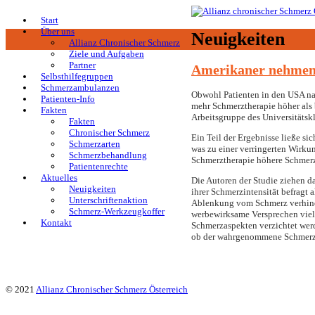
Start
Über uns
Neuigkeiten
Allianz Chronischer Schmerz
Ziele und Aufgaben
Partner
Amerikaner nehmen 
Selbsthilfegruppen
Schmerzambulanzen
Obwohl Patienten in den USA na
Patienten-Info
mehr Schmerztherapie höher als 
Fakten
Arbeitsgruppe des Universitätskl
Fakten
Chronischer Schmerz
Ein Teil der Ergebnisse ließe s
Schmerzarten
was zu einer verringerten Wirku
Schmerzbehandlung
Schmerztherapie höhere Schmerz
Patientenrechte
Aktuelles
Die Autoren der Studie ziehen d
Neuigkeiten
ihrer Schmerzintensität befragt 
Unterschriftenaktion
Ablenkung vom Schmerz verhinder
Schmerz-Werkzeugkoffer
werbewirksame Versprechen viele
Kontakt
Schmerzaspekten verzichtet werd
ob der wahrgenommene Schmerz 
© 2021
Allianz Chronischer Schmerz Österreich