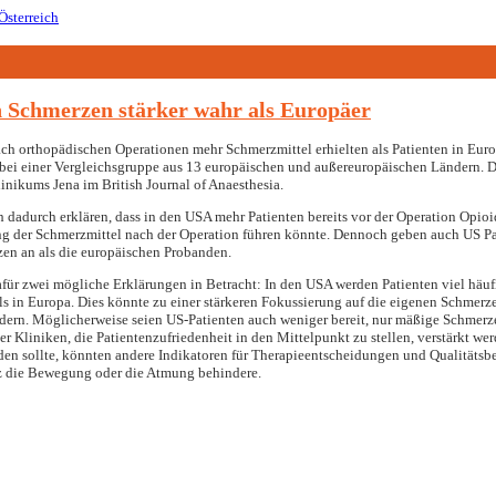
Schmerzen stärker wahr als Europäer
ch orthopädischen Operationen mehr Schmerzmittel erhielten als Patienten in Eur
bei einer Vergleichsgruppe aus 13 europäischen und außereuropäischen Ländern. Da
inikums Jena im British Journal of Anaesthesia.
ich dadurch erklären, dass in den USA mehr Patienten bereits vor der Operation Op
ng der Schmerzmittel nach der Operation führen könnte. Dennoch geben auch US P
en an als die europäischen Probanden.
afür zwei mögliche Erklärungen in Betracht: In den USA werden Patienten viel häu
als in Europa. Dies könnte zu einer stärkeren Fokussierung auf die eigenen Schmerz
n. Möglicherweise seien US-Patienten auch weniger bereit, nur mäßige Schmerzen 
r Kliniken, die Patientenzufriedenheit in den Mittelpunkt zu stellen, verstärkt 
en sollte, könnten andere Indikatoren für Therapieentscheidungen und Qualitätsbew
die Bewegung oder die Atmung behindere.