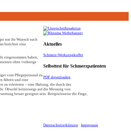
opa war ihr Wunsch nach
Aktuelles
s berichtet eine
Schmerz-Werkzeugkoffer
ioide eingenommen haben,
atienten ohne vorherige
Selbsttest für Schmerzpatienten
figer vom Pflegepersonal zu
PDF downloaden
en führen und eine
zu tolerieren – eine Haltung, die durch das
werde. Obwohl keineswegs auf die Messung von
ertung besser geeignet sein. Beispielsweise die Frage,
Datenschutzerklärung
·
Impressum