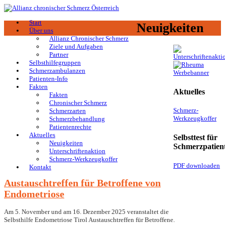
Start
Neuigkeiten
Über uns
Allianz Chronischer Schmerz
Ziele und Aufgaben
Partner
Selbsthilfegruppen
Schmerzambulanzen
Patienten-Info
Fakten
Aktuelles
Fakten
Chronischer Schmerz
Schmerz-
Schmerzarten
Werkzeugkoffer
Schmerzbehandlung
Patientenrechte
Aktuelles
Selbsttest für
Neuigkeiten
Schmerzpatien
Unterschriftenaktion
Schmerz-Werkzeugkoffer
PDF downloaden
Kontakt
Austauschtreffen für Betroffene von
Endometriose
Am
5. November und am 16. Dezember 2025
veranstaltet die
Selbsthilfe Endometriose Tirol Austauschtreffen für Betroffene.