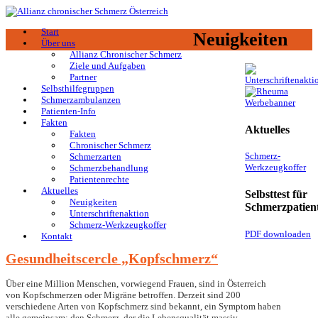
Start
Neuigkeiten
Über uns
Allianz Chronischer Schmerz
Ziele und Aufgaben
Partner
Selbsthilfegruppen
Schmerzambulanzen
Patienten-Info
Fakten
Aktuelles
Fakten
Chronischer Schmerz
Schmerz-
Schmerzarten
Werkzeugkoffer
Schmerzbehandlung
Patientenrechte
Aktuelles
Selbsttest für
Neuigkeiten
Schmerzpatien
Unterschriftenaktion
Schmerz-Werkzeugkoffer
PDF downloaden
Kontakt
Gesundheitscercle „Kopfschmerz“
Über eine Million Menschen, vorwiegend Frauen, sind in Österreich
von Kopfschmerzen oder Migräne betroffen. Derzeit sind 200
verschiedene Arten von Kopfschmerz sind bekannt, ein Symptom haben
alle gemeinsam: den Schmerz, der die Lebensqualität massiv