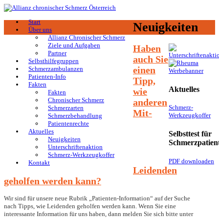
Start
Neuigkeiten
Über uns
Allianz Chronischer Schmerz
Ziele und Aufgaben
Haben
Partner
auch Sie
Selbsthilfegruppen
einen
Schmerzambulanzen
Patienten-Info
Tipp,
Fakten
Aktuelles
wie
Fakten
Chronischer Schmerz
anderen
Schmerz-
Schmerzarten
Mit-
Werkzeugkoffer
Schmerzbehandlung
Patientenrechte
Aktuelles
Selbsttest für
Neuigkeiten
Schmerzpatien
Unterschriftenaktion
Schmerz-Werkzeugkoffer
PDF downloaden
Kontakt
Leidenden
geholfen werden kann?
Wir sind für unsere neue Rubrik „Patienten-Information“ auf der Suche
nach Tipps, wie Leidenden geholfen werden kann. Wenn Sie eine
interessante Information für uns haben, dann melden Sie sich bitte unter