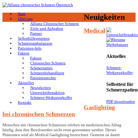
Start
Neuigkeiten
Über uns
Allianz Chronischer Schmerz
Ziele und Aufgaben
Medical
Partner
Selbsthilfegruppen
Schmerzambulanzen
Patienten-Info
Fakten
Aktuelles
Fakten
Chronischer Schmerz
Schmerz-
Schmerzarten
Werkzeugkoffer
Schmerzbehandlung
Patientenrechte
Aktuelles
Selbsttest für
Neuigkeiten
Schmerzpatien
Unterschriftenaktion
Schmerz-Werkzeugkoffer
PDF downloaden
Kontakt
Gaslighting
bei chronischen Schmerzen
Menschen mit chronischen Schmerzen erleben im medizinischen Alltag
häufig, dass ihre Beschwerden nicht ernst genommen werden. Dieses
Phänomen wird als Medical Gaslighting bezeichnet. Gemeint ist damit