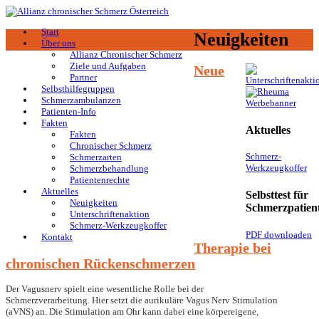
Start
Neuigkeiten
Über uns
Allianz Chronischer Schmerz
Ziele und Aufgaben
Neue
Partner
Selbsthilfegruppen
Schmerzambulanzen
Patienten-Info
Fakten
Aktuelles
Fakten
Chronischer Schmerz
Schmerz-
Schmerzarten
Werkzeugkoffer
Schmerzbehandlung
Patientenrechte
Aktuelles
Selbsttest für
Neuigkeiten
Schmerzpatien
Unterschriftenaktion
Schmerz-Werkzeugkoffer
PDF downloaden
Kontakt
Therapie bei
chronischen Rückenschmerzen
Der Vagusnerv spielt eine wesentliche Rolle bei der
Schmerzverarbeitung. Hier setzt die aurikuläre Vagus Nerv Stimulation
(aVNS) an. Die Stimulation am Ohr kann dabei eine körpereigene,