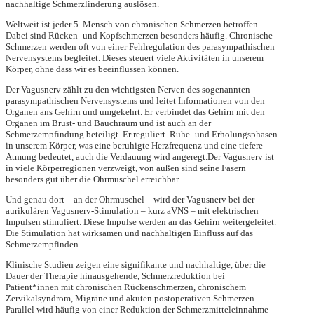
nachhaltige Schmerzlinderung auslösen.
Weltweit ist jeder 5. Mensch von chronischen Schmerzen betroffen.
Dabei sind Rücken- und Kopfschmerzen besonders häufig. Chronische
Schmerzen werden oft von einer Fehlregulation des parasympathischen
Nervensystems begleitet. Dieses steuert viele Aktivitäten in unserem
Körper, ohne dass wir es beeinflussen können.
Der Vagusnerv zählt zu den wichtigsten Nerven des sogenannten
parasympathischen Nervensystems und leitet Informationen von den
Organen ans Gehirn und umgekehrt. Er verbindet das Gehirn mit den
Organen im Brust- und Bauchraum und ist auch an der
Schmerzempfindung beteiligt. Er reguliert Ruhe- und Erholungsphasen
in unserem Körper, was eine beruhigte Herzfrequenz und eine tiefere
Atmung bedeutet, auch die Verdauung wird angeregt.Der Vagusnerv ist
in viele Körperregionen verzweigt, von außen sind seine Fasern
besonders gut über die Ohrmuschel erreichbar.
Und genau dort – an der Ohrmuschel – wird der Vagusnerv bei der
aurikulären Vagusnerv-Stimulation – kurz aVNS – mit elektrischen
Impulsen stimuliert. Diese Impulse werden an das Gehirn weitergeleitet.
Die Stimulation hat wirksamen und nachhaltigen Einfluss auf das
Schmerzempfinden.
Klinische Studien zeigen eine signifikante und nachhaltige, über die
Dauer der Therapie hinausgehende, Schmerzreduktion bei
Patient*innen mit chronischen Rückenschmerzen, chronischem
Zervikalsyndrom, Migräne und akuten postoperativen Schmerzen.
Parallel wird häufig von einer Reduktion der Schmerzmitteleinnahme