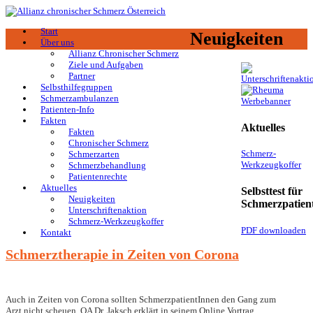
Start
Neuigkeiten
Über uns
Allianz Chronischer Schmerz
Ziele und Aufgaben
Partner
Selbsthilfegruppen
Schmerzambulanzen
Patienten-Info
Fakten
Aktuelles
Fakten
Chronischer Schmerz
Schmerz-
Schmerzarten
Werkzeugkoffer
Schmerzbehandlung
Patientenrechte
Aktuelles
Selbsttest für
Neuigkeiten
Schmerzpatien
Unterschriftenaktion
Schmerz-Werkzeugkoffer
PDF downloaden
Kontakt
Schmerztherapie in Zeiten von Corona
Auch in Zeiten von Corona sollten SchmerzpatientInnen den Gang zum
Arzt nicht scheuen. OA Dr. Jaksch erklärt in seinem Online Vortrag,