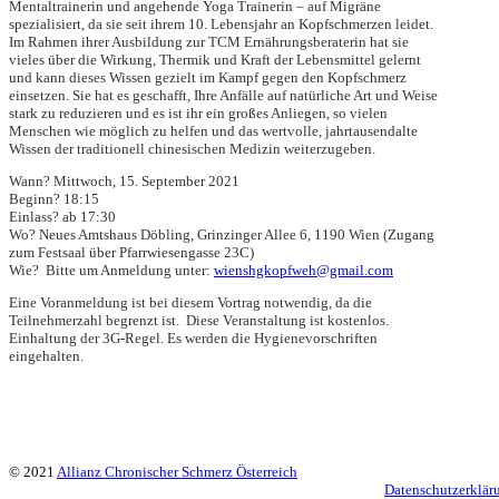
Mentaltrainerin und angehende Yoga Trainerin – auf Migräne
spezialisiert, da sie seit ihrem 10. Lebensjahr an Kopfschmerzen leidet.
Im Rahmen ihrer Ausbildung zur TCM Ernährungsberaterin hat sie
vieles über die Wirkung, Thermik und Kraft der Lebensmittel gelernt
und kann dieses Wissen gezielt im Kampf gegen den Kopfschmerz
einsetzen. Sie hat es geschafft, Ihre Anfälle auf natürliche Art und Weise
stark zu reduzieren und es ist ihr ein großes Anliegen, so vielen
Menschen wie möglich zu helfen und das wertvolle, jahrtausendalte
Wissen der traditionell chinesischen Medizin weiterzugeben.
Wann?
Mittwoch, 15. September 2021
Beginn?
18:15
Einlass?
ab 17:30
Wo?
Neues Amtshaus Döbling, Grinzinger Allee 6, 1190 Wien (Zugang
zum Festsaal über Pfarrwiesengasse 23C)
Wie?
Bitte um Anmeldung unter:
wienshgkopfweh@gmail.com
Eine Voranmeldung ist bei diesem Vortrag notwendig, da die
Teilnehmerzahl begrenzt ist. Diese Veranstaltung ist kostenlos.
Einhaltung der 3G-Regel. Es werden die Hygienevorschriften
eingehalten.
© 2021
Allianz Chronischer Schmerz Österreich
Datenschutzerklär