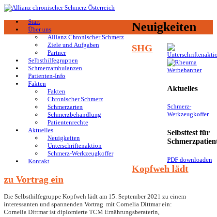
Start
Neuigkeiten
Über uns
Allianz Chronischer Schmerz
Ziele und Aufgaben
SHG
Partner
Selbsthilfegruppen
Schmerzambulanzen
Patienten-Info
Fakten
Aktuelles
Fakten
Chronischer Schmerz
Schmerz-
Schmerzarten
Werkzeugkoffer
Schmerzbehandlung
Patientenrechte
Aktuelles
Selbsttest für
Neuigkeiten
Schmerzpatien
Unterschriftenaktion
Schmerz-Werkzeugkoffer
PDF downloaden
Kontakt
Kopfweh lädt
zu Vortrag ein
Die Selbsthilfegruppe Kopfweh lädt am 15. September 2021 zu einem
interessanten und spannenden Vortrag mit
Cornelia Dittmar
ein:
Cornelia Dittmar ist diplomierte TCM Ernährungsberaterin,