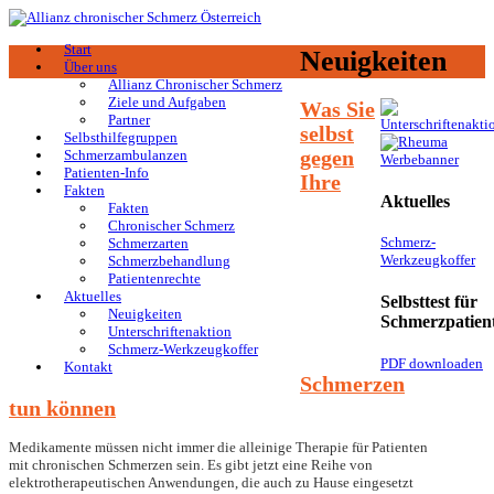
Start
Neuigkeiten
Über uns
Allianz Chronischer Schmerz
Ziele und Aufgaben
Was Sie
Partner
selbst
Selbsthilfegruppen
gegen
Schmerzambulanzen
Patienten-Info
Ihre
Fakten
Aktuelles
Fakten
Chronischer Schmerz
Schmerz-
Schmerzarten
Werkzeugkoffer
Schmerzbehandlung
Patientenrechte
Aktuelles
Selbsttest für
Neuigkeiten
Schmerzpatien
Unterschriftenaktion
Schmerz-Werkzeugkoffer
PDF downloaden
Kontakt
Schmerzen
tun können
Medikamente müssen nicht immer die alleinige Therapie für Patienten
mit chronischen Schmerzen sein. Es gibt jetzt eine Reihe von
elektrotherapeutischen Anwendungen, die auch zu Hause eingesetzt