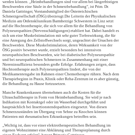
werden können. „Heimbehandlungen sind vor allem bei längerfristigen
Beschwerden eine Säule in der Schmerzbehandlung“, ist Prim. Dr.
Daniela Gattringer, Vorstandsmitglied der Österreichischen
Schmerzgesellschaft (ÖSG) überzeugt.
Die Leiterin der Physikalischen
Medizin am Ordenskliunikum Barmherzige Schwestern in Linz setzt
auf die Hochtontherapie, die sich vor allem für die
Behandlung von
Polyneuropathien (Nervenschädigungen) etabliert hat. Dabei handelt es
sich um eine Muskelstimulation mit sehr guter Tiefenwirkung, die für
eine Anregung des Zellstoffwechsels sorgt, ungeachtet der Ursachen der
Beschwerden. Diese Muskelstimulation, deren Wirksamkeit von der
ÖSG positiv bewertet wurde, erzielt besonders bei intensiven
neuropathischen Beschwerden, wie bei diabetischer Polyneuropathie
und bei neuropathischen Schmerzen in Zusammenhang mit einer
Niereninsuffizienz besonders große Erfolge. Erfahrungen zeigen, dass
Hochtontherapie auch Polyneuropathien lindert, die von der
Medikamentengabe im Rahmen einer Chemotherapie rühren. Nach dem
Therapiebeginn in Praxis, Klinik oder Reha-Zentrum ist es aber günstig,
die Behandlung zu Hause fortzusetzen.
Manche Krankenkassen übernehmen auch die Kosten für die
Ultraschalltherapie in Form von Heimbehandlung. Sie wird je nach
Indikation mit Kontaktgel oder im Wasserbad durchgeführt und
hauptsächlich bei Insertionstendopathien eingesetzt. Von diesen
Schmerzzuständen im Übergang von Sehne zu Knochen können
Patienten mit rheumatischen Erkrankungen betroffen sein.
„Wichtig ist, dass vor einer elektrotherapeutischen Behandlung im
eigenen Wohnzimmer eine Abklärung und Therapieplanung durch
einen Facharzt erfolgt“, betont Primaria Gattringer.